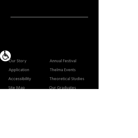
More info
Main
Our Story
Annual Festival
Application
Thelma Events
Accessibility
Theoretical Studies
Site Map
Our Graduates
Contact
Contact
Contact