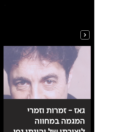
To
open
accessibility
Menu
Apply
please
press
ALT+0
גאז - זמרות וזמרי
המגמה במחווה
ליצירתו של יהונתן גפן