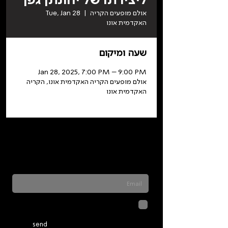
אולם מופעים הקריה
  |  
Tue, Jan 28
האקדמית אונו
שעה ומיקום
Jan 28, 2025, 7:00 PM – 9:00 PM
אולם מופעים הקריה האקדמית אונו, הקריה
האקדמית אונו
Sign up for our newsletter to stay updated
on everything happening at Telma. We
never send spam
לחיצה על שליחה מאשרת שהמידע
שנמסר כאן יישמר וישמש אותנו
בהתאם ל
מדיניות הפרטיות
send