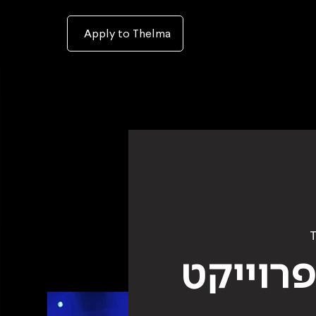
To
open
accessibility
Menu
Apply to Thelma
please
press
ALT+0
T
פרוייקט