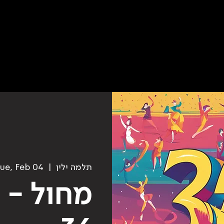
תלמה ילין
  |  
ue, Feb 04
מחול - 