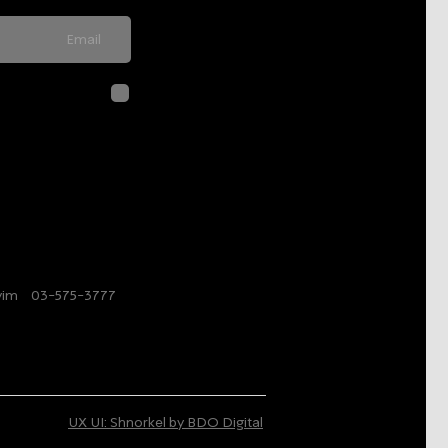
לחיצה על שליח
בהתאם ל
מדיני
ayim
/
03-575-3777
/
UX UI: Shnorkel by BDO Digital