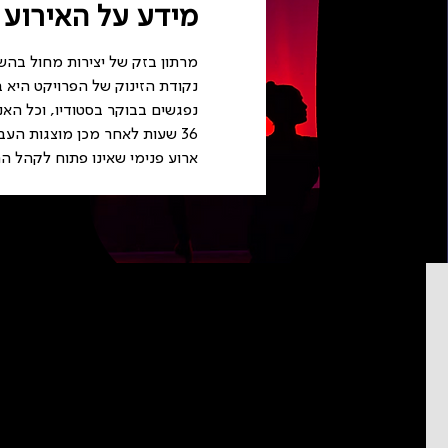
מידע על האירוע
מרתון בזק של יצירות מחול בהשראת"פרויקט 48 מחול" בניהולה 
נקודת הזינוק של הפרויקט היא 
נפגשים בבוקר בסטודיו, וכל ה
36 שעות לאחר מכן מוצגות העבודות שנוצרו בעקבות הרפרנס. כולנו "ישנים" בביה"ס ועובדים סביב השעון.
ארוע פנימי שאינו פתוח לקהל ה
pdated on
never send spam