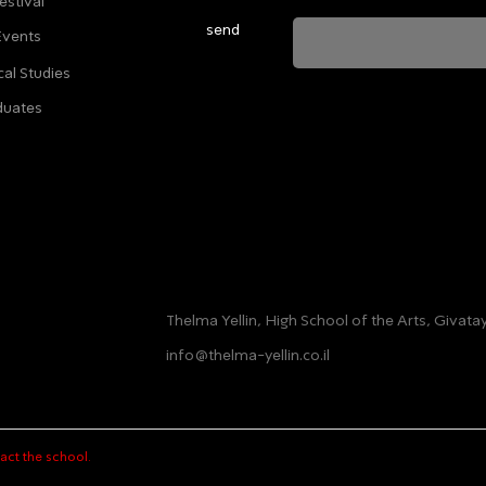
estival
send
Events
cal Studies
ה מאשרת שהמידע שנמסר כאן יישמר וישמש אותנו
duates
ות הפרטיות
Thelma Yellin, High School of the Arts, Givat
info@thelma-yellin.co.il
act the school.