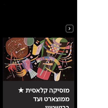
To
open
accessibility
Menu
Apply
please
press
ALT+0
מוסיקה קלאסית ★
ממוצארט ועד
ברנשטיין