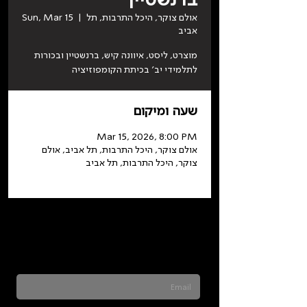
אולם צוקר, היכל התרבות, תל
  |  
Sun, Mar 15
אביב
מוצרט, ליסט, איוונה קיש, ברנשטיין ובכורות
לתלמידי יב׳ בכיתת הקומפוזיציה
שעה ומיקום
Mar 15, 2026, 8:00 PM
אולם צוקר, היכל התרבות, תל אביב, אולם
צוקר, היכל התרבות, תל אביב
Sign up for our newsletter to stay updated
on everything happening at Telma. We
never send spam
לחיצה על שליחה מאשרת שהמידע