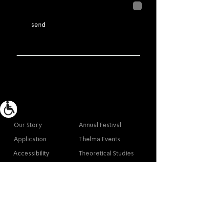
שנמסר כאן יישמר וישמש אותנו
בהתאם ל
מדיניות הפרטיות
send
More info
Main
Our Story
Annual Festival
Application
Thelma Events
Accessibility
Theoretical Studies
Site Map
Our Graduates
Contact
Contact
Contact