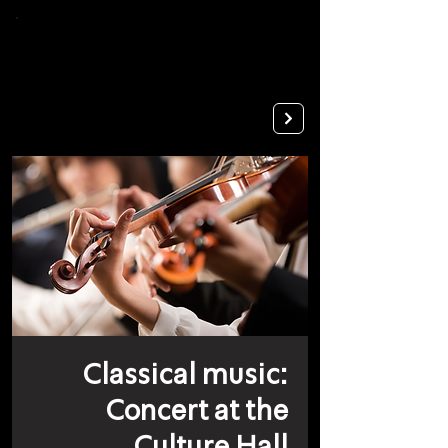
To
open
accessibility
Menu
Apply
please
press
ALT+0
Classical music:
Concert at the
Culture Hall