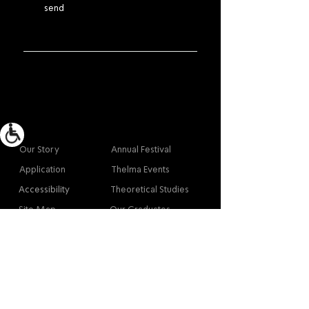
send
More info
Main
Our Story
Annual Festival
Application
Thelma Events
Accessibility
Theoretical Studies
Site Map
Our Graduates
Contact
Contact
Contact