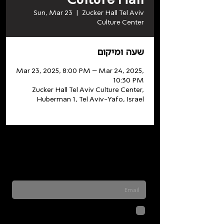
Sun, Mar 23
  |  
Zucker Hall Tel Aviv
Culture Center
שעה ומיקום
Mar 23, 2025, 8:00 PM – Mar 24, 2025,
10:30 PM
Zucker Hall Tel Aviv Culture Center,
Huberman 1, Tel Aviv-Yafo, Israel
Sign up for our newsletter to stay updated
on everything happening at Telma. We
never send spam
לחיצה על שליחה מאשרת שהמידע
שנמסר כאן יישמר וישמש אותנו
בהתאם ל
מדיניות הפרטיות