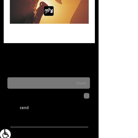
Sign up for our newsletter to stay updated
on everything happening at Telma. We
never send spam
לחיצה על שליחה מאשרת שהמידע
שנמסר כאן יישמר וישמש אותנו
בהתאם ל
מדיניות הפרטיות
send