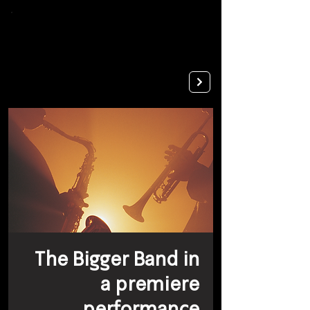
To
open
accessibility
Menu
Apply
please
press
ALT+0
The Bigger Band in
a premiere
performance