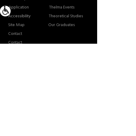
Application
Thelma Events
Accessibility
Theoretical Studies
Site Map
Our Graduates
Contact
Contact
Contact
Thelma Yellin, High School of the Arts,
Givatayim
/
03-575-3777
/
info@thelma-yellin.co.il
*Regarding copyright for images - please contact