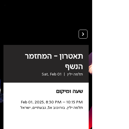
To
open
accessibility
Menu
Apply
please
press
ALT+0
תאטרון - המחזמר
הנשף
תלמה ילין
  |  
Sat, Feb 01
שעה ומיקום
Feb 01, 2025, 8:30 PM – 10:15 PM
תלמה ילין, בורוכוב א5, גבעתיים, ישראל