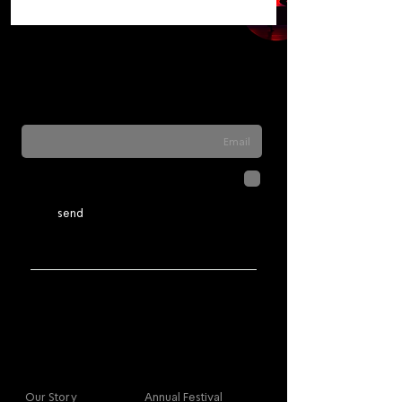
Sign up for our newsletter to stay updated
on everything happening at Telma. We
never send spam
לחיצה על שליחה מאשרת שהמידע
שנמסר כאן יישמר וישמש אותנו
בהתאם ל
מדיניות הפרטיות
send
More info
Main
Our Story
Annual Festival