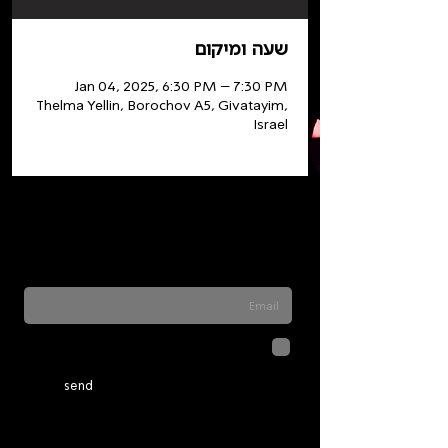
שעה ומיקום
Jan 04, 2025, 6:30 PM – 7:30 PM
Thelma Yellin, Borochov A5, Givatayim,
Israel
Sign up for our newsletter to stay updated
on everything happening at Telma. We
never send spam
לחיצה על שליחה מאשרת שהמידע
שנמסר כאן יישמר וישמש אותנו
בהתאם ל
מדיניות הפרטיות
send