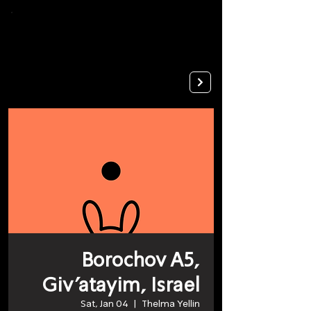
To
open
accessibility
Menu
Apply
please
press
ALT+0
Borochov A5,
Giv'atayim, Israel
Sat, Jan 04
  |  
Thelma Yellin