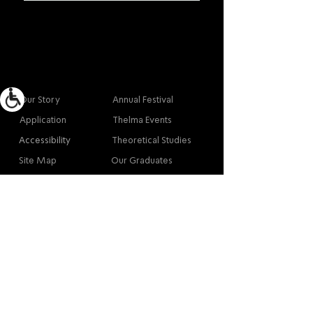
More info
Main
Our Story
Annual Festival
Application
Thelma Events
Accessibility
Theoretical Studies
Site Map
Our Graduates
Contact
Contact
Contact