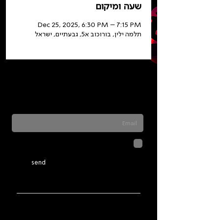
שעה ומיקום
Dec 25, 2025, 6:30 PM – 7:15 PM
תלמה ילין, בורוכוב א5, גבעתיים, ישראל
Sign up for our newsletter to stay updated
on everything happening at Telma. We
never send spam
לחיצה על שליחה מאשרת שהמידע
שנמסר כאן יישמר וישמש אותנו
בהתאם ל
מדיניות הפרטיות
send