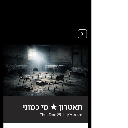
To
open
accessibility
Menu
Apply
please
press
ALT+0
תאטרון ★ מי כמוני
תלמה ילין
  |  
Thu, Dec 25