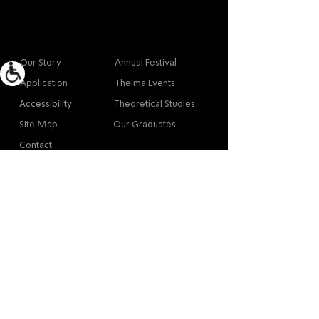
More info
Main
Our Story
Annual Festival
Application
Thelma Events
Accessibility
Theoretical Studies
Site Map
Our Graduates
Contact
Contact
Contact
Thelma Yellin, High School of the Arts,
Givatayim
/
03-575-3777
/