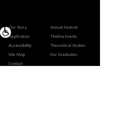
More info
Main
Our Story
Annual Festival
Application
Thelma Events
Accessibility
Theoretical Studies
Site Map
Our Graduates
Contact
Contact
Contact
Thelma Yellin, High School of the Arts,
Givatayim
/
03-575-3777
/