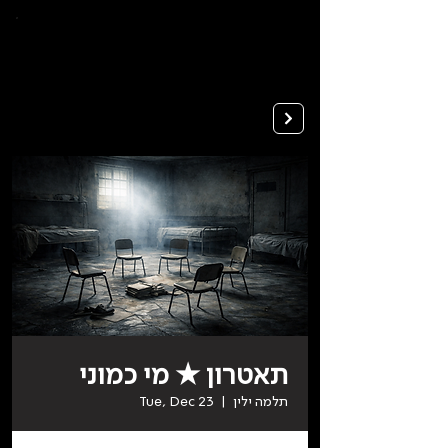
To
open
accessibility
Menu
Apply
please
press
ALT+0
תאטרון ★ מי כמוני
תלמה ילין
  |  
Tue, Dec 23