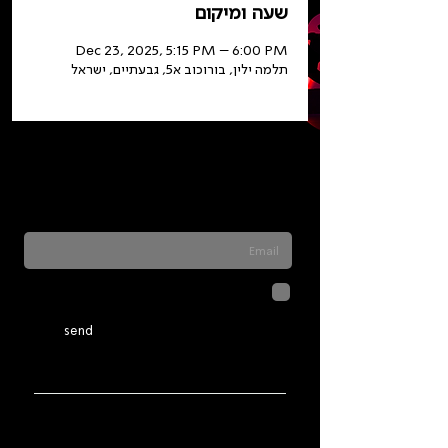
שעה ומיקום
Dec 23, 2025, 5:15 PM – 6:00 PM
תלמה ילין, בורוכוב א5, גבעתיים, ישראל
Sign up for our newsletter to stay updated
on everything happening at Telma. We
never send spam
לחיצה על שליחה מאשרת שהמידע
שנמסר כאן יישמר וישמש אותנו
בהתאם ל
מדיניות הפרטיות
send