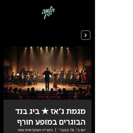
בְּאֲתָר
זֶה
מֻפְעֶלֶת
מַעֲרֶכֶת
רישום ללימודים
"המרכז
הישראלי
לְהַנְגָּשָׁת
אָתָרִים".
הַמְּסַיַּעַת
לִנְגִישׁוּת
הָאֲתָר.
לִפְתִיחַת
תַּפְרִיט
הֵנְּגִישׁוּת
לְחַץ
ALT+0
מגמת ג׳אז ★ ביג בנד
הבוגרים במופע חורף
יום ב׳, 16 בפבר׳
  |  
הקריה האקדמית אונו