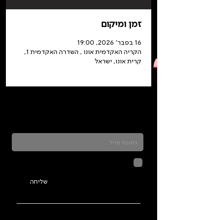
זמן ומיקום
16 בפבר׳ 2026, 19:00
הקריה האקדמית אונו , השדרה האקדמית 1,
קרית אונו, ישראל
כדאי להרשם לניוזלטר ולהתעדכן בכל מה שקורה
בתלמה
לחיצה על שליחה מאשרת שהמידע
שנמסר כאן יישמר וישמש אותנו
בהתאם ל
מדיניות הפרטיות
שליחה