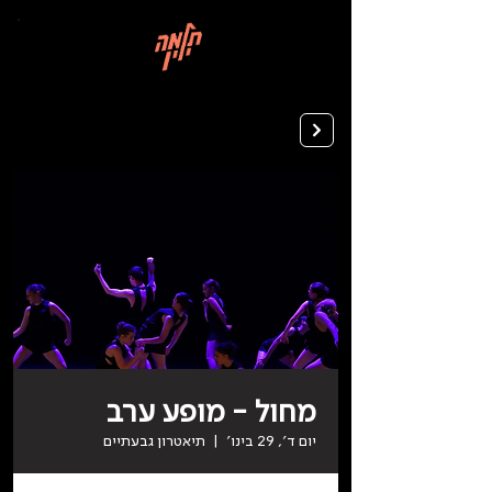
בְּאֲתָר
זֶה
מֻפְעֶלֶת
מַעֲרֶכֶת
רישום ללימודים
"המרכז
הישראלי
לְהַנְגָּשָׁת
אָתָרִים".
הַמְּסַיַּעַת
לִנְגִישׁוּת
הָאֲתָר.
לִפְתִיחַת
תַּפְרִיט
הֵנְּגִישׁוּת
לְחַץ
ALT+0
מחול - מופע ערב
יום ד׳, 29 בינו׳
  |  
תיאטרון גבעתיים