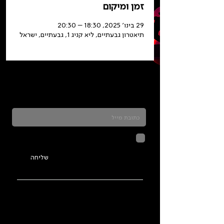
זמן ומיקום
29 בינו׳ 2025, 18:30 – 20:30
תיאטרון גבעתיים, ליא קניג 1, גבעתיים, ישראל
כדאי להרשם לניוזלטר ולהתעדכן בכל מה שקורה
בתלמה
לחיצה על שליחה מאשרת שהמידע
שנמסר כאן יישמר וישמש אותנו
בהתאם ל
מדיניות הפרטיות
שליחה