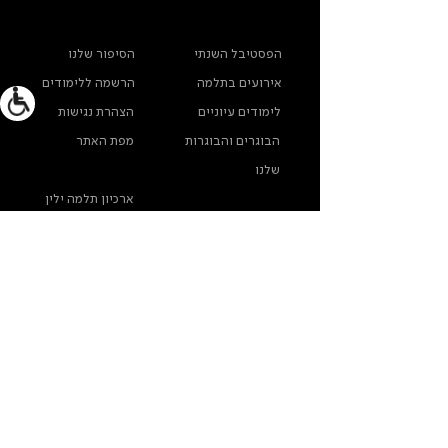
ראשי
מידע נוסף
הפסטיבל השנתי
הסיפור שלנו
אירועים בתלמה
הרשמה ללימודים
לימודים עיוניים
הצהרת נגישות
הבוגרים והבוגרות
מפת האתר
שלנו
ארכיון תלמה ילין
מדינות פרטיות
צרו קשר
תלמה ילין, תיכון לאומנויות, בורוכוב 5א, גבעתיים
info@thelma-yellin.co.il
/
03-575-3777
/