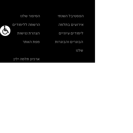
ראשי
מידע נוסף
הפסטיבל השנתי
הסיפור שלנו
אירועים בתלמה
הרשמה ללימודים
לימודים עיוניים
הצהרת נגישות
הבוגרים והבוגרות
מפת האתר
שלנו
ארכיון תלמה ילין
מדינות פרטיות
צרו קשר
תלמה ילין, תיכון לאומנויות, בורוכוב 5א, גבעתיים
info@thelma-yellin.co.il
/
03-575-3777
/