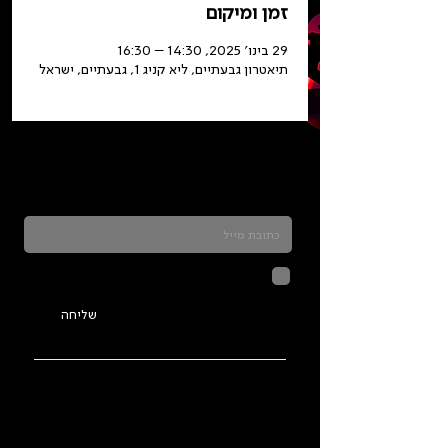
זמן ומיקום
29 בינו׳ 2025, 14:30 – 16:30
תיאטרון גבעתיים, ליא קניג 1, גבעתיים, ישראל
כדאי להרשם לניוזלטר ולהתעדכן בכל מה שקורה
בתלמה
לחיצה על שליחה מאשרת שהמידע
שנמסר כאן יישמר וישמש אותנו
בהתאם ל
מדיניות הפרטיות
שליחה