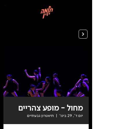
בְּאֲתָר
זֶה
מֻפְעֶלֶת
מַעֲרֶכֶת
רישום ללימודים
"המרכז
הישראלי
לְהַנְגָּשָׁת
אָתָרִים".
הַמְּסַיַּעַת
לִנְגִישׁוּת
הָאֲתָר.
לִפְתִיחַת
תַּפְרִיט
הֵנְּגִישׁוּת
לְחַץ
ALT+0
מחול - מופע צהריים
יום ד׳, 29 בינו׳
  |  
תיאטרון גבעתיים