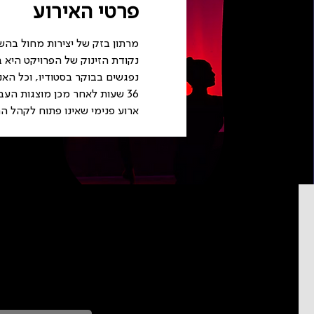
פרטי האירוע
מרתון בזק של יצירות מחול בהשראת"פרויקט 48 מחול" בניהולה 
נקודת הזינוק של הפרויקט היא 
נפגשים בבוקר בסטודיו, וכל ה
36 שעות לאחר מכן מוצגות העבודות שנוצרו בעקבות הרפרנס. כולנו "ישנים" בביה"ס ועובדים סביב השעון.
ארוע פנימי שאינו פתוח לקהל ה
כדאי להרשם לניוזל