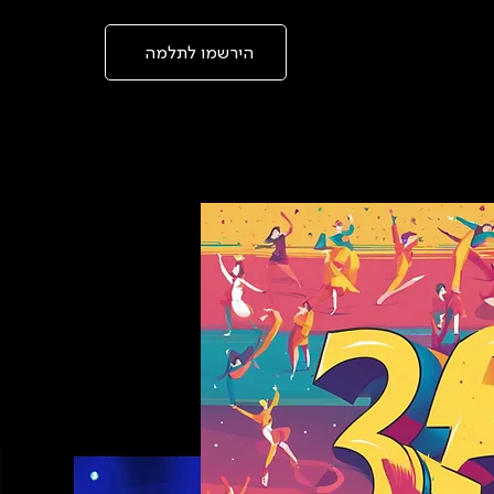
בְּאֲתָר
זֶה
מֻפְעֶלֶת
מַעֲרֶכֶת
הירשמו לתלמה
"המרכז
הישראלי
לְהַנְגָּשָׁת
אָתָרִים".
הַמְּסַיַּעַת
לִנְגִישׁוּת
הָאֲתָר.
לִפְתִיחַת
תַּפְרִיט
הֵנְּגִישׁוּת
לְחַץ
ALT+0