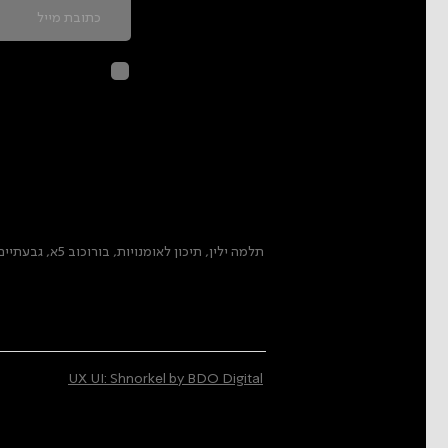
לחיצה על שליח
בהתאם ל
מדיני
תלמה ילין, תיכון לאומנויות, בורוכוב 5א, גבעתיים
UX UI: Shnorkel by BDO Digital