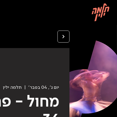
יום ג׳, 04 בפבר׳
  |  
תלמה ילין
מחול - פר