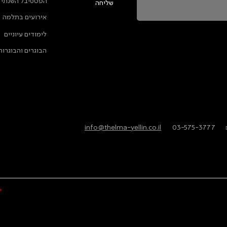
הפסטיבל השנתי
שליחה
אירועים בתלמה
ה מאשרת שהמידע שנמסר כאן יישמר וישמש אותנו
לימודים עיוניים
ות הפרטיות
הבוגרים והבוגרות
info@thelma-yellin.co.il
/
03-575-3777
/
*