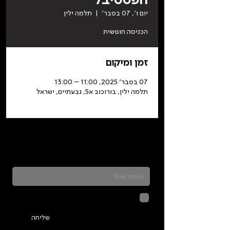
יום ו׳, 07 בפבר׳
  |  
תלמה ילין
הכניסה חופשית
זמן ומיקום
07 בפבר׳ 2025, 11:00 – 13:00
תלמה ילין, בורוכוב א5, גבעתיים, ישראל
כדאי להרשם לניוזלטר ולהתעדכן בכל מה שקורה
בתלמה
לחיצה על שליחה מאשרת שהמידע
שנמסר כאן יישמר וישמש אותנו
בהתאם ל
מדיניות הפרטיות
שליחה