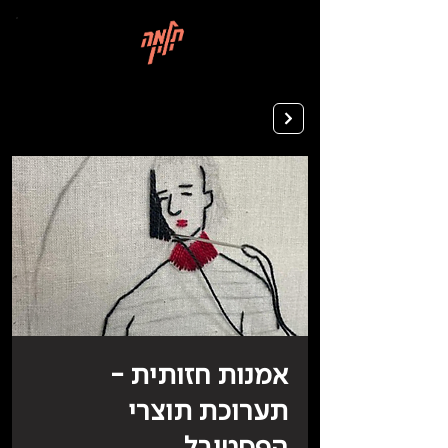
בְּאֲתָר
זֶה
מֻפְעֶלֶת
מַעֲרֶכֶת
רישום ללימודים
"המרכז
הישראלי
לְהַנְגָּשָׁת
אָתָרִים".
הַמְּסַיַּעַת
לִנְגִישׁוּת
הָאֲתָר.
לִפְתִיחַת
תַּפְרִיט
הֵנְּגִישׁוּת
לְחַץ
ALT+0
אמנות חזותית -
תערוכת תוצרי
הפסטיבל