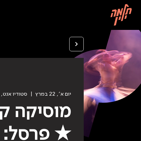
יום א׳, 22 במרץ
  |  
סטודיו אנט, שביל
מוסיקה ק
★ פרסל: 