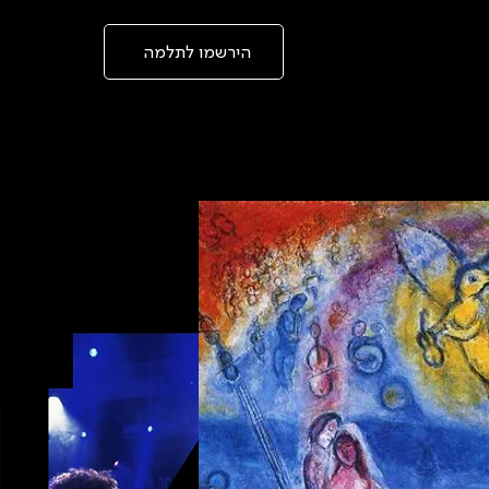
בְּאֲתָר
זֶה
מֻפְעֶלֶת
מַעֲרֶכֶת
הירשמו לתלמה
"המרכז
הישראלי
לְהַנְגָּשָׁת
אָתָרִים".
הַמְּסַיַּעַת
לִנְגִישׁוּת
הָאֲתָר.
לִפְתִיחַת
תַּפְרִיט
הֵנְּגִישׁוּת
לְחַץ
ALT+0