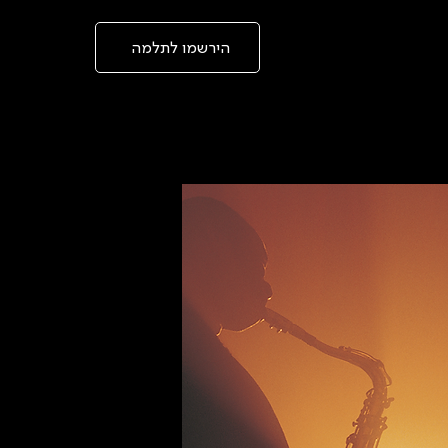
בְּאֲתָר
זֶה
מֻפְעֶלֶת
מַעֲרֶכֶת
הירשמו לתלמה
"המרכז
הישראלי
לְהַנְגָּשָׁת
אָתָרִים".
הַמְּסַיַּעַת
לִנְגִישׁוּת
הָאֲתָר.
לִפְתִיחַת
תַּפְרִיט
הֵנְּגִישׁוּת
לְחַץ
ALT+0