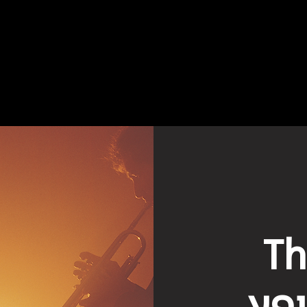
Th
במופע