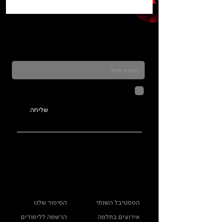
כדאי להרשם לניוזלטר ולהתעדכן בכל מה שקורה
בתלמה
לחיצה על שליחה מאשרת שהמידע
שנמסר כאן יישמר וישמש אותנו
בהתאם ל
מדיניות הפרטיות
שליחה
ראשי
מידע נוסף
הפסטיבל השנתי
הסיפור שלנו
אירועים בתלמה
הרשמה ללימודים