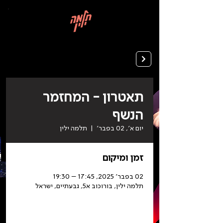
בְּאֲתָר
זֶה
מֻפְעֶלֶת
מַעֲרֶכֶת
רישום ללימודים
"המרכז
הישראלי
לְהַנְגָּשָׁת
אָתָרִים".
הַמְּסַיַּעַת
לִנְגִישׁוּת
הָאֲתָר.
לִפְתִיחַת
תַּפְרִיט
הֵנְּגִישׁוּת
לְחַץ
ALT+0
תאטרון - המחזמר
הנשף
יום א׳, 02 בפבר׳
  |  
תלמה ילין
זמן ומיקום
02 בפבר׳ 2025, 17:45 – 19:30
תלמה ילין, בורוכוב א5, גבעתיים, ישראל