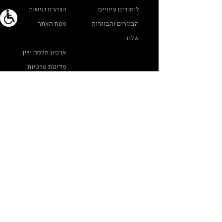
לימודים עיוניים
הצהרת נגישות
הבוגרים והבוגרות
מפת האתר
שלנו
ארכיון תלמה ילין
מדינות פרטיות
צרו קשר
תלמה ילין, תיכון לאומנויות, בורוכוב 5א, גבעתיים
info@thelma-yellin.co.il
/
03-575-3777
/
*בנוגע לזכויות יוצרים לתמונות - נא לפנות לבית-הספר