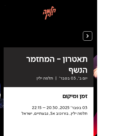
בְּאֲתָר
זֶה
מֻפְעֶלֶת
מַעֲרֶכֶת
רישום ללימודים
"המרכז
הישראלי
לְהַנְגָּשָׁת
אָתָרִים".
הַמְּסַיַּעַת
לִנְגִישׁוּת
הָאֲתָר.
לִפְתִיחַת
תַּפְרִיט
הֵנְּגִישׁוּת
לְחַץ
ALT+0
תאטרון - המחזמר
הנשף
יום ב׳, 03 בפבר׳
  |  
תלמה ילין
זמן ומיקום
03 בפבר׳ 2025, 20:30 – 22:15
תלמה ילין, בורוכוב א5, גבעתיים, ישראל