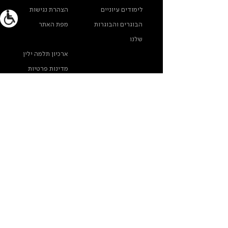
לימודים עיוניים
הצהרת נגישות
הבוגרים והבוגרות
מפת האתר
שלנו
ארכיון תלמה ילין
מדינות פרטיות
צרו קשר
תלמה ילין, תיכון לאומנויות, בורוכוב 5א, גבעתיים
info@thelma-yellin.co.il
/
03-575-3777
/
*בנוגע לזכויות יוצרים לתמונות - נא לפנות לבית-הספר