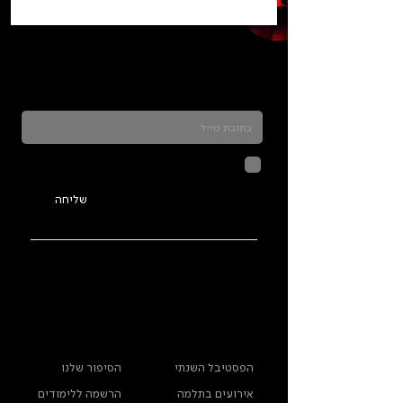
כדאי להרשם לניוזלטר ולהתעדכן בכל מה שקורה
בתלמה
לחיצה על שליחה מאשרת שהמידע
שנמסר כאן יישמר וישמש אותנו
בהתאם ל
מדיניות הפרטיות
שליחה
ראשי
מידע נוסף
הפסטיבל השנתי
הסיפור שלנו
אירועים בתלמה
הרשמה ללימודים