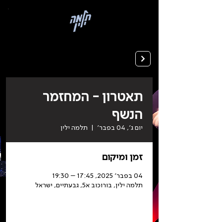
בְּאֲתָר
זֶה
מֻפְעֶלֶת
מַעֲרֶכֶת
רישום ללימודים
"המרכז
הישראלי
לְהַנְגָּשָׁת
אָתָרִים".
הַמְּסַיַּעַת
לִנְגִישׁוּת
הָאֲתָר.
לִפְתִיחַת
תַּפְרִיט
הֵנְּגִישׁוּת
לְחַץ
ALT+0
תאטרון - המחזמר
הנשף
יום ג׳, 04 בפבר׳
  |  
תלמה ילין
זמן ומיקום
04 בפבר׳ 2025, 17:45 – 19:30
תלמה ילין, בורוכוב א5, גבעתיים, ישראל