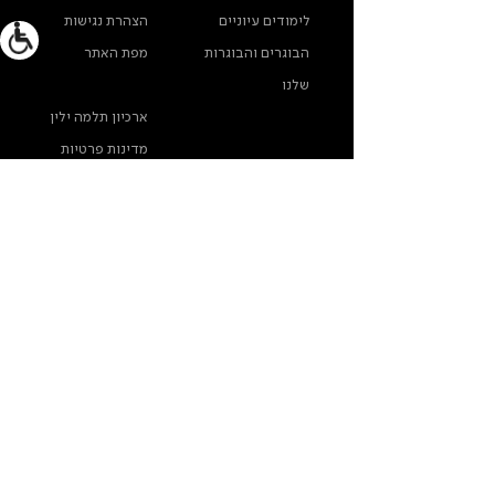
לימודים עיוניים
הצהרת נגישות
הבוגרים והבוגרות
מפת האתר
שלנו
ארכיון תלמה ילין
מדינות פרטיות
צרו קשר
תלמה ילין, תיכון לאומנויות, בורוכוב 5א, גבעתיים
info@thelma-yellin.co.il
/
03-575-3777
/
*בנוגע לזכויות יוצרים לתמונות - נא לפנות לבית-הספר