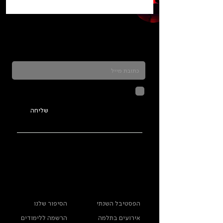
כדאי להרשם לניוזלטר ולהתעדכן בכל מה שקורה
בתלמה
לחיצה על שליחה מאשרת שהמידע
שנמסר כאן יישמר וישמש אותנו
בהתאם ל
מדיניות הפרטיות
שליחה
ראשי
מידע נוסף
הפסטיבל השנתי
הסיפור שלנו
אירועים בתלמה
הרשמה ללימודים