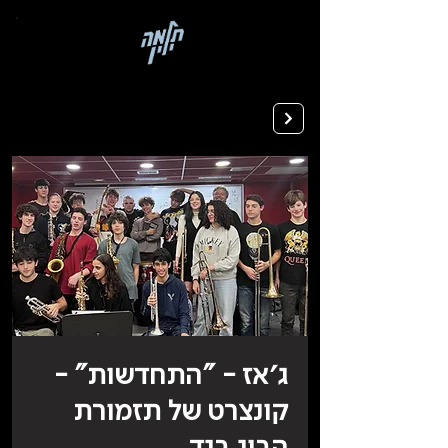
בְּאֲתָר
זֶה
מֻפְעֶלֶת
מַעֲרֶכֶת
רישום ללימודים
"המרכז
הישראלי
לְהַנְגָּשָׁת
אָתָרִים".
הַמְּסַיַּעַת
לִנְגִישׁוּת
הָאֲתָר.
לִפְתִיחַת
תַּפְרִיט
הֵנְּגִישׁוּת
לְחַץ
ALT+0
ג׳אז - "התחדשות" -
קונצרט של תזמורת
הביג בנד