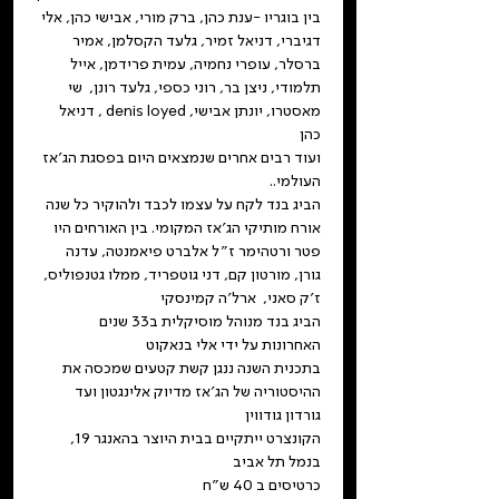
בין בוגריו -ענת כהן, ברק מורי, אבישי כהן, אלי 
דגיברי, דניאל זמיר, גלעד הקסלמן, אמיר 
ברסלר, עופרי נחמיה, עמית פרידמן, אייל 
תלמודי, ניצן בר, רוני כספי, גלעד רונן,  שי 
מאסטרו, יונתן אבישי, denis loyed , דניאל 
כהן
ועוד רבים אחרים שנמצאים היום בפסגת הג׳אז 
העולמי..
הביג בנד לקח על עצמו לכבד ולהוקיר כל שנה 
אורח מותיקי הג׳אז המקומי. בין האורחים היו 
פטר ורטהימר ז״ל אלברט פיאמנטה, עדנה 
גורן, מורטון קם, דני גוטפריד, ממלו גטנפוליס, 
ז׳ק סאני,  ארל׳ה קמינסקי
הביג בנד מנוהל מוסיקלית ב33 שנים 
האחרונות על ידי אלי בנאקוט
בתכנית השנה ננגן קשת קטעים שמכסה את 
ההיסטוריה של הג׳אז מדיוק אלינגטון ועד 
גורדון גודווין
הקונצרט ייתקיים בבית היוצר בהאנגר 19, 
בנמל תל אביב
כרטיסים ב 40 ש״ח