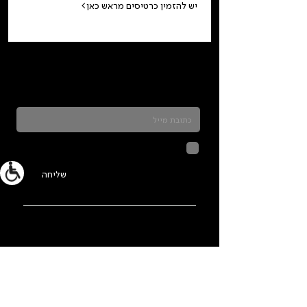
יש להזמין כרטיסים מראש כאן>
כדאי להרשם לניוזלטר ולהתעדכן בכל מה שקורה
בתלמה
לחיצה על שליחה מאשרת שהמידע
שנמסר כאן יישמר וישמש אותנו
בהתאם ל
מדיניות הפרטיות
שליחה
ראשי
מידע נוסף
הפסטיבל השנתי
הסיפור שלנו