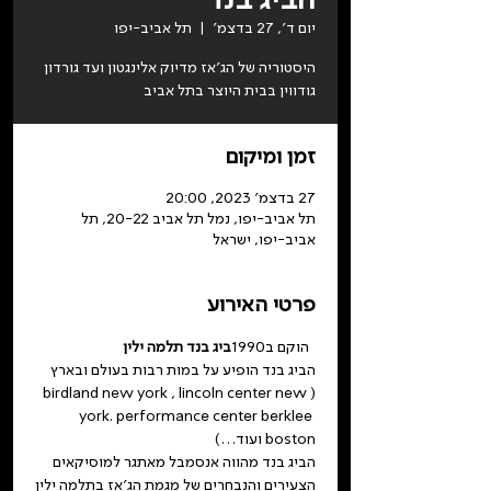
יום ד׳, 27 בדצמ׳
  |  
תל אביב-יפו
היסטוריה של הג׳אז מדיוק אלינגטון ועד גורדון
גודווין בבית היוצר בתל אביב
זמן ומיקום
27 בדצמ׳ 2023, 20:00
תל אביב-יפו, נמל תל אביב 20-22, תל
אביב-יפו, ישראל
פרטי האירוע
  הוקם ב1990
ביג בנד תלמה ילין
הביג בנד הופיע על במות רבות בעולם ובארץ 
(birdland new york , lincoln center new 
york. performance center berklee 
boston ועוד…)
הביג בנד מהווה אנסמבל מאתגר למוסיקאים 
הצעירים והנבחרים של מגמת הג׳אז בתלמה ילין