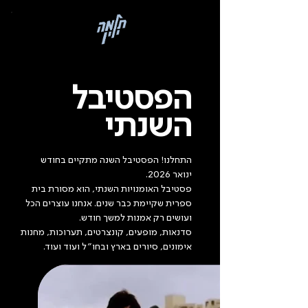
בְּאֲתָר
זֶה
מֻפְעֶלֶת
מַעֲרֶכֶת
רישום ללימודים
"המרכז
הישראלי
לְהַנְגָּשָׁת
אָתָרִים".
הַמְּסַיַּעַת
לִנְגִישׁוּת
הפסטיבל
הָאֲתָר.
לִפְתִיחַת
תַּפְרִיט
הֵנְּגִישׁוּת
השנתי
לְחַץ
ALT+0
התחלנו! הפסטיבל השנה מתקיים בחודש
ינואר 2026.
פסטיבל האומנויות השנתי, הוא מסורת בית
ספרית שקיימת כבר שנים. אנחנו עוצרים הכל
ועושים רק אמנות למשך חודש.
סדנאות, מופעים, קונצרטים, תערוכות, מחנות
אימונים, סיורים בארץ ובחו״ל ועוד ועוד.