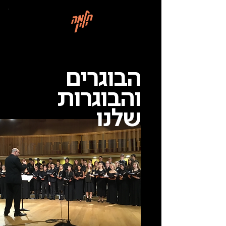
בְּאֲתָר
זֶה
מֻפְעֶלֶת
מַעֲרֶכֶת
רישום ללימודים
"המרכז
הישראלי
לְהַנְגָּשָׁת
אָתָרִים".
הַמְּסַיַּעַת
לִנְגִישׁוּת
הָאֲתָר.
לִפְתִיחַת
הבוגרים
תַּפְרִיט
הֵנְּגִישׁוּת
לְחַץ
והבוגרות
ALT+0
שלנו