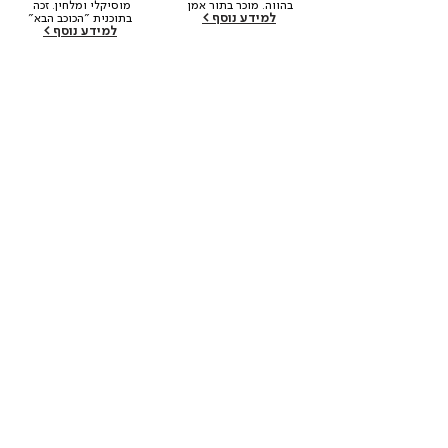
בהווה. מוכר בתור אמן 
מוסיקלי ומלחין. זכה 
למידע נוסף >
בתחום הזה.
בתוכנית "הכוכב הבא"
למידע נוסף >
מצטרפים לקהילת הבוגרים
ונשארים חלק ממשפחת תלמה
ילין
שם פרטי
שם משפחה
מספר טלפון