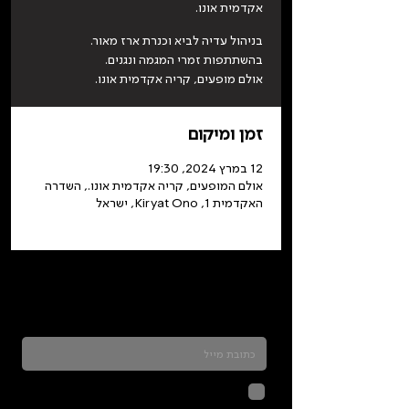
אקדמית אונו.
אולם מופעים, קריה אקדמית אונו.
זמן ומיקום
12 במרץ 2024, 19:30
אולם המופעים, קריה אקדמית אונו., השדרה
האקדמית 1, Kiryat Ono, ישראל
כדאי להרשם לניוזלטר ולהתעדכן בכל מה שקורה
בתלמה
לחיצה על שליחה מאשרת שהמידע
שנמסר כאן יישמר וישמש אותנו
בהתאם ל
מדיניות הפרטיות