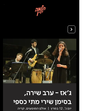
בְּאֲתָר
זֶה
מֻפְעֶלֶת
מַעֲרֶכֶת
רישום ללימודים
"המרכז
הישראלי
לְהַנְגָּשָׁת
אָתָרִים".
הַמְּסַיַּעַת
לִנְגִישׁוּת
הָאֲתָר.
לִפְתִיחַת
תַּפְרִיט
הֵנְּגִישׁוּת
לְחַץ
ALT+0
ג׳אז - ערב שירה,
בסימן שירי מתי כספי
יום ג׳, 12 במרץ
  |  
אולם המופעים, קריה