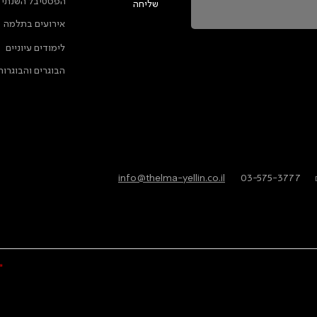
הפסטיבל השנתי
שליחה
אירועים בתלמה
ה מאשרת שהמידע שנמסר כאן יישמר וישמש אותנו
לימודים עיוניים
ות הפרטיות
הבוגרים והבוגרות
info@thelma-yellin.co.il
/
03-575-3777
/
*