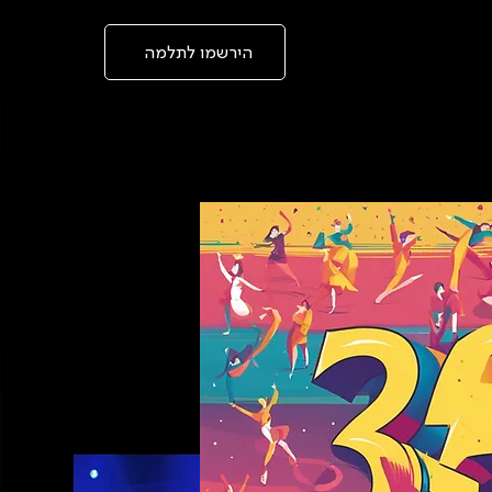
בְּאֲתָר
זֶה
מֻפְעֶלֶת
מַעֲרֶכֶת
הירשמו לתלמה
"המרכז
הישראלי
לְהַנְגָּשָׁת
אָתָרִים".
הַמְּסַיַּעַת
לִנְגִישׁוּת
הָאֲתָר.
לִפְתִיחַת
תַּפְרִיט
הֵנְּגִישׁוּת
לְחַץ
ALT+0