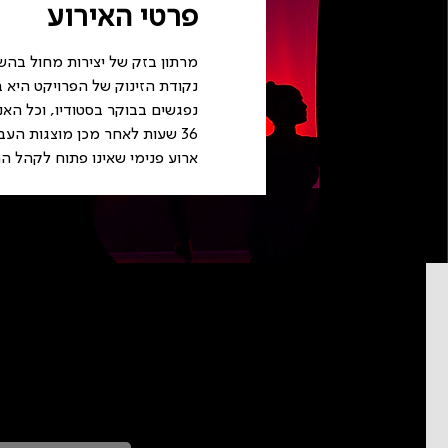
פרטי האירוע
מרתון בזק של יצירות מחול בהשראת"פרויקט 48 מחול" בניהולה 
נקודת הזינוק של הפרויקט היא 
נפגשים בבוקר בסטודיו, וכל ה
36 שעות לאחר מכן מוצגות העבודות שנוצרו בעקבות הרפרנס. כולנו "ישנים" בביה"ס ועובדים סביב השעון.
ארוע פנימי שאינו פתוח לקהל ה
כדאי להרשם לניוזל