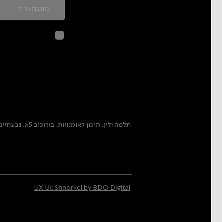
לחיצה על שליח
בהתאם ל
מדיני
תלמה ילין, תיכון לאומנויות, בורוכוב 5א, גבעתיים
UX UI: Shnorkel by BDO Digital