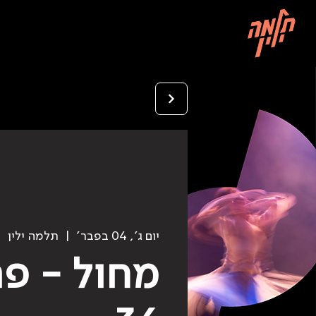
יום ג׳, 04 בפבר׳
  |  
תלמה ילין
מחול - פר