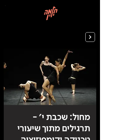
בְּאֲתָר
זֶה
מֻפְעֶלֶת
מַעֲרֶכֶת
רישום ללימודים
"המרכז
הישראלי
לְהַנְגָּשָׁת
אָתָרִים".
הַמְּסַיַּעַת
לִנְגִישׁוּת
הָאֲתָר.
לִפְתִיחַת
תַּפְרִיט
הֵנְּגִישׁוּת
לְחַץ
ALT+0
מחול: שכבת י׳ -
תרגילים מתוך שיעורי
טכניקה וקומפוזיציה