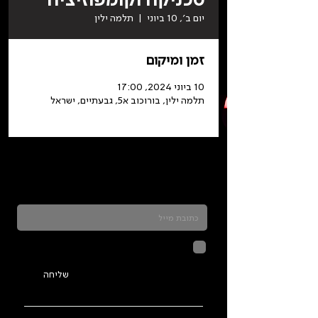
יום ב׳, 10 ביוני
  |  
תלמה ילין
זמן ומיקום
10 ביוני 2024, 17:00
תלמה ילין, בורוכוב א5, גבעתיים, ישראל
כדאי להרשם לניוזלטר ולהתעדכן בכל מה שקורה
בתלמה
לחיצה על שליחה מאשרת שהמידע
שנמסר כאן יישמר וישמש אותנו
בהתאם ל
מדיניות הפרטיות
שליחה