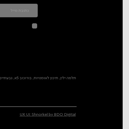
לחיצה על שליח
בהתאם ל
מדיני
תלמה ילין, תיכון לאומנויות, בורוכוב 5א, גבעתיים
UX UI: Shnorkel by BDO Digital