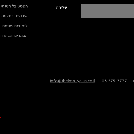
הפסטיבל השנתי
שליחה
אירועים בתלמה
ה מאשרת שהמידע שנמסר כאן יישמר וישמש אותנו
לימודים עיוניים
ות הפרטיות
הבוגרים והבוגרות
info@thelma-yellin.co.il
/
03-575-3777
/
*