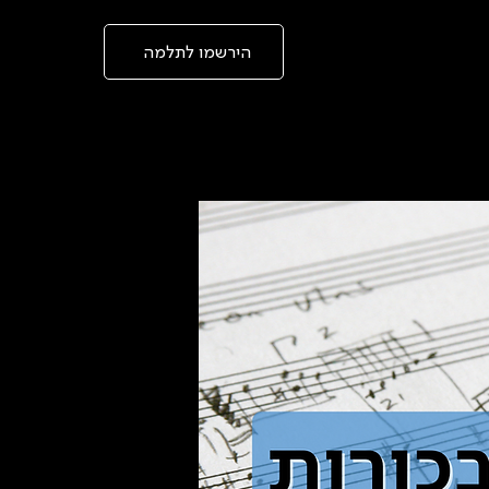
בְּאֲתָר
זֶה
מֻפְעֶלֶת
מַעֲרֶכֶת
הירשמו לתלמה
"המרכז
הישראלי
לְהַנְגָּשָׁת
אָתָרִים".
הַמְּסַיַּעַת
לִנְגִישׁוּת
הָאֲתָר.
לִפְתִיחַת
תַּפְרִיט
הֵנְּגִישׁוּת
לְחַץ
ALT+0