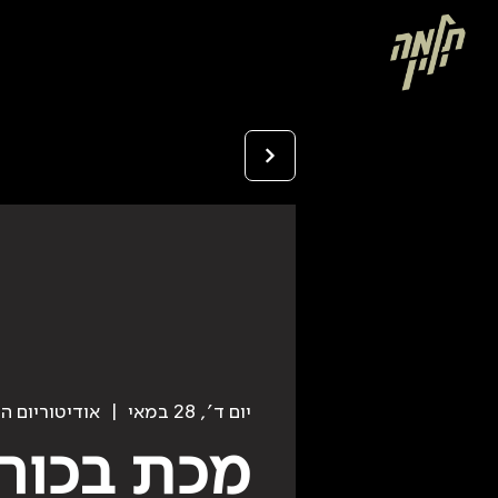
יום ד׳, 28 במאי
  |  
אודיטוריום ה
מכת בכורו