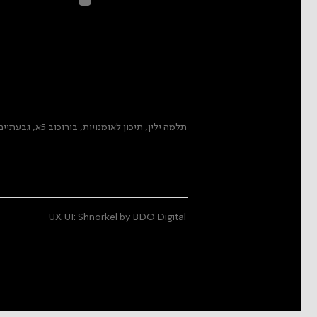
בהתאם ל
מדיני
תלמה ילין, תיכון לאומנויות, בורוכוב 5א, גבעתיים
UX UI: Shnorkel by BDO Digital