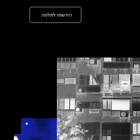
בְּאֲתָר
זֶה
מֻפְעֶלֶת
מַעֲרֶכֶת
הירשמו לתלמה
"המרכז
הישראלי
לְהַנְגָּשָׁת
אָתָרִים".
הַמְּסַיַּעַת
לִנְגִישׁוּת
הָאֲתָר.
לִפְתִיחַת
תַּפְרִיט
הֵנְּגִישׁוּת
לְחַץ
ALT+0