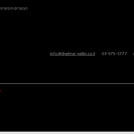
ות הפרטיות
הבוגרים והבוגרות
info@thelma-yellin.co.il
/
03-575-3777
/
*