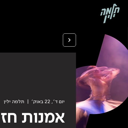
יום ד׳, 22 באוק׳
  |  
תלמה ילין
אמנות חזו