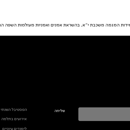
מידות המגמה משכבת י״א, בהשראת אמנים ואמניות מעולמות השפה הח
טר ולהתעדכן בכל מה שקורה בתלמה
ראשי
הפסטיבל השנתי
שליחה
אירועים בתלמה
ה מאשרת שהמידע שנמסר כאן יישמר וישמש אותנו
לימודים עיוניים