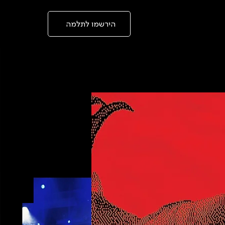
בְּאֲתָר
זֶה
מֻפְעֶלֶת
מַעֲרֶכֶת
הירשמו לתלמה
"המרכז
הישראלי
לְהַנְגָּשָׁת
אָתָרִים".
הַמְּסַיַּעַת
לִנְגִישׁוּת
הָאֲתָר.
לִפְתִיחַת
תַּפְרִיט
הֵנְּגִישׁוּת
לְחַץ
ALT+0