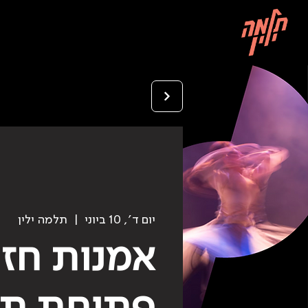
יום ד׳, 10 ביוני
  |  
תלמה ילין
אמנות חז
פתיחת תע