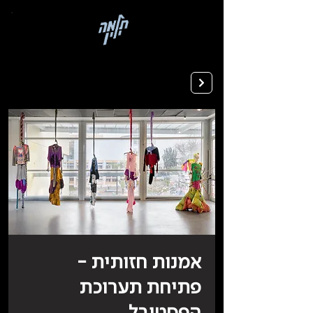
בְּאֲתָר
זֶה
מֻפְעֶלֶת
מַעֲרֶכֶת
רישום ללימודים
"המרכז
הישראלי
לְהַנְגָּשָׁת
אָתָרִים".
הַמְּסַיַּעַת
לִנְגִישׁוּת
הָאֲתָר.
לִפְתִיחַת
תַּפְרִיט
הֵנְּגִישׁוּת
לְחַץ
ALT+0
אמנות חזותית -
פתיחת תערוכת
הפסטיבל