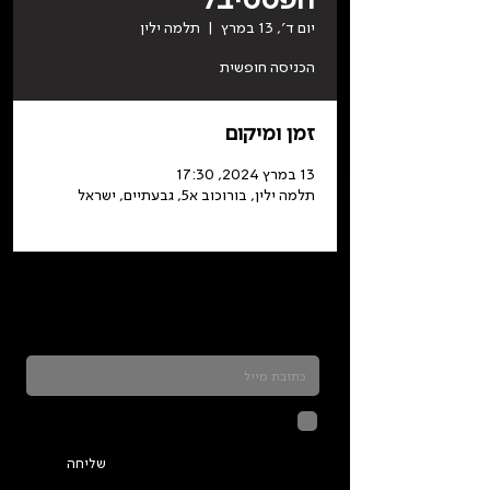
יום ד׳, 13 במרץ
  |  
תלמה ילין
הכניסה חופשית
זמן ומיקום
13 במרץ 2024, 17:30
תלמה ילין, בורוכוב א5, גבעתיים, ישראל
כדאי להרשם לניוזלטר ולהתעדכן בכל מה שקורה
בתלמה
לחיצה על שליחה מאשרת שהמידע
שנמסר כאן יישמר וישמש אותנו
בהתאם ל
מדיניות הפרטיות
שליחה