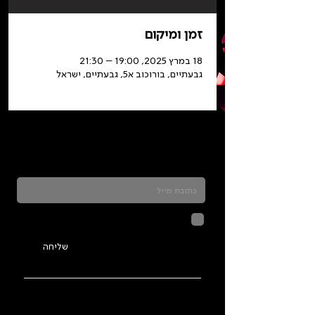
זמן ומיקום
18 במרץ 2025, 19:00 – 21:30
גבעתיים, בורוכוב א5, גבעתיים, ישראל
כדאי להרשם לניוזלטר ולהתעדכן בכל מה שקורה
בתלמה
לחיצה על שליחה מאשרת שהמידע
שנמסר כאן יישמר וישמש אותנו
בהתאם ל
מדיניות הפרטיות
שליחה