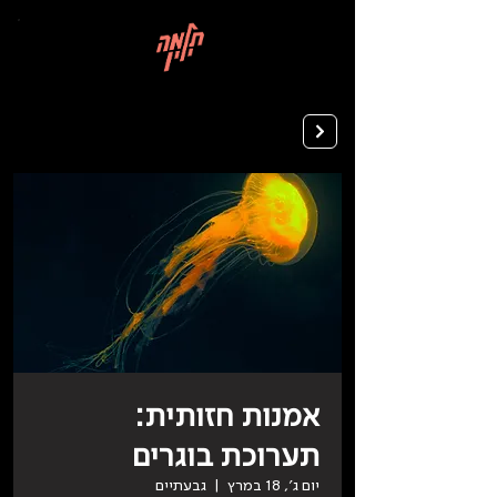
בְּאֲתָר
זֶה
מֻפְעֶלֶת
מַעֲרֶכֶת
רישום ללימודים
"המרכז
הישראלי
לְהַנְגָּשָׁת
אָתָרִים".
הַמְּסַיַּעַת
לִנְגִישׁוּת
הָאֲתָר.
לִפְתִיחַת
תַּפְרִיט
הֵנְּגִישׁוּת
לְחַץ
ALT+0
אמנות חזותית:
תערוכת בוגרים
יום ג׳, 18 במרץ
  |  
גבעתיים