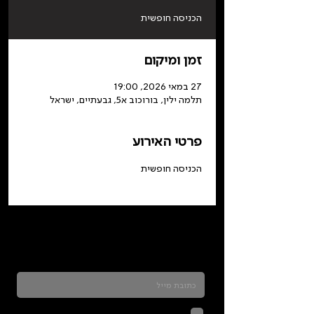
הכניסה חופשית
זמן ומיקום
27 במאי 2026, 19:00
תלמה ילין, בורוכוב א5, גבעתיים, ישראל
פרטי האירוע
הכניסה חופשית
כדאי להרשם לניוזלטר ולהתעדכן בכל מה שקורה
בתלמה
לחיצה על שליחה מאשרת שהמידע
שנמסר כאן יישמר וישמש אותנו