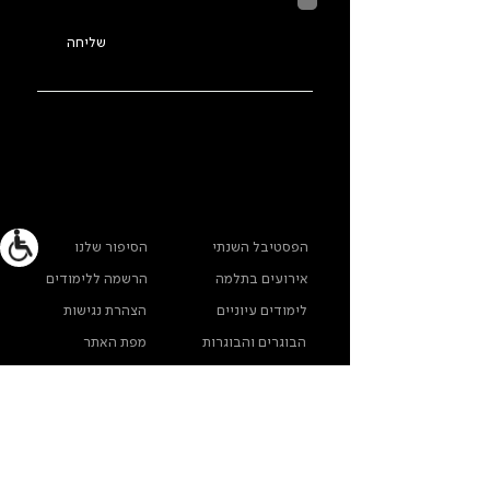
בהתאם ל
מדיניות הפרטיות
שליחה
ראשי
מידע נוסף
הפסטיבל השנתי
הסיפור שלנו
אירועים בתלמה
הרשמה ללימודים
לימודים עיוניים
הצהרת נגישות
הבוגרים והבוגרות
מפת האתר
שלנו
ארכיון תלמה ילין
מדינות פרטיות
צרו קשר