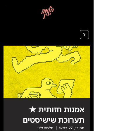
בְּאֲתָר
זֶה
מֻפְעֶלֶת
מַעֲרֶכֶת
רישום ללימודים
"המרכז
הישראלי
לְהַנְגָּשָׁת
אָתָרִים".
הַמְּסַיַּעַת
לִנְגִישׁוּת
הָאֲתָר.
לִפְתִיחַת
תַּפְרִיט
הֵנְּגִישׁוּת
לְחַץ
ALT+0
אמנות חזותית ★
תערוכת שישיסטים
יום ד׳, 27 במאי
  |  
תלמה ילין