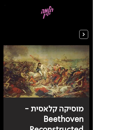
בְּאֲתָר
זֶה
מֻפְעֶלֶת
מַעֲרֶכֶת
רישום ללימודים
"המרכז
הישראלי
לְהַנְגָּשָׁת
אָתָרִים".
הַמְּסַיַּעַת
לִנְגִישׁוּת
הָאֲתָר.
לִפְתִיחַת
תַּפְרִיט
הֵנְּגִישׁוּת
לְחַץ
ALT+0
מוסיקה קלאסית -
Beethoven
Reconstructed