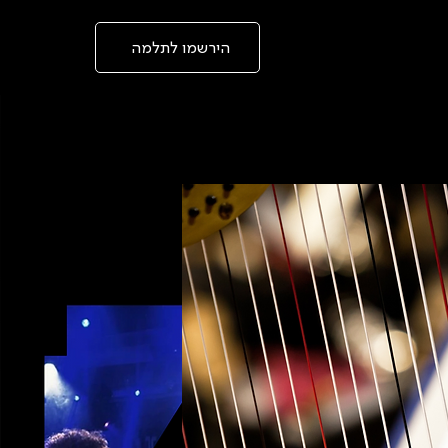
בְּאֲתָר
זֶה
מֻפְעֶלֶת
מַעֲרֶכֶת
הירשמו לתלמה
"המרכז
הישראלי
לְהַנְגָּשָׁת
אָתָרִים".
הַמְּסַיַּעַת
לִנְגִישׁוּת
הָאֲתָר.
לִפְתִיחַת
תַּפְרִיט
הֵנְּגִישׁוּת
לְחַץ
ALT+0