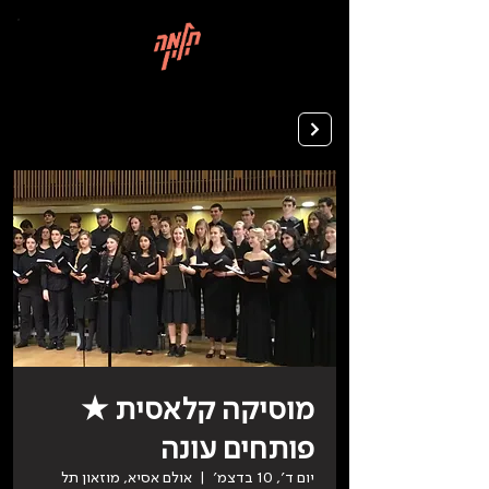
בְּאֲתָר
זֶה
מֻפְעֶלֶת
מַעֲרֶכֶת
רישום ללימודים
"המרכז
הישראלי
לְהַנְגָּשָׁת
אָתָרִים".
הַמְּסַיַּעַת
לִנְגִישׁוּת
הָאֲתָר.
לִפְתִיחַת
תַּפְרִיט
הֵנְּגִישׁוּת
לְחַץ
ALT+0
מוסיקה קלאסית ★
פותחים עונה
יום ד׳, 10 בדצמ׳
  |  
אולם אסיא, מוזאון תל