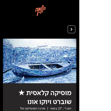
בְּאֲתָר
זֶה
מֻפְעֶלֶת
מַעֲרֶכֶת
רישום ללימודים
"המרכז
הישראלי
לְהַנְגָּשָׁת
אָתָרִים".
הַמְּסַיַּעַת
לִנְגִישׁוּת
הָאֲתָר.
לִפְתִיחַת
תַּפְרִיט
הֵנְּגִישׁוּת
לְחַץ
ALT+0
מוסיקה קלאסית ★
שוברט ויוקו אונו
יום ד׳, 27 במאי
  |  
מרכז המוסיקה תל