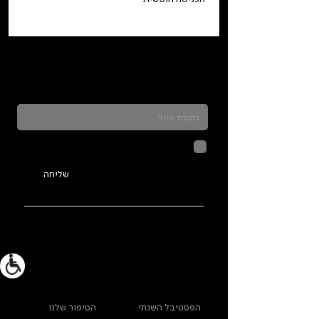
כדאי להרשם לניוזלטר ולהתעדכן בכל מה שקורה
בתלמה
לחיצה על שליחה מאשרת שהמידע
שנמסר כאן יישמר וישמש אותנו
בהתאם ל
מדיניות הפרטיות
שליחה
ראשי
מידע נוסף
הפסטיבל השנתי
הסיפור שלנו