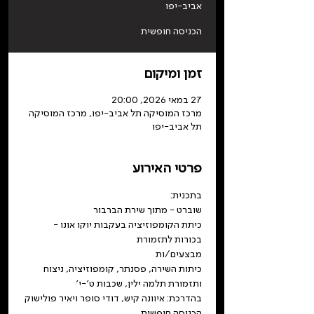
אביב-יפו
הכניסה חופשית
זמן ומיקום
27 במאי 2026, 20:00
מרכז המוסיקה תל אביב-יפו, מרכז המוסיקה
תל אביב-יפו
פרטי האירוע
בתכנית:
שוברט - מתוך שירת הברבור
כיתת הקומפוזיציה בעקבות יוקו אונו - 
בכורות לתזמורת
מבצעים/ות
כיתות השירה, פסנתר, קומפוזיציה, ניצוח 
ותזמורת תלמה ילין, שכבות ט׳-י׳
בהדרכת: איוונה קיש, דודי סופר ויאיר פולישוק
הכניסה חופשית