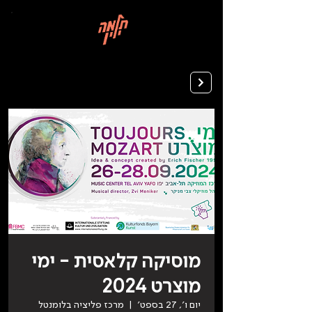
בְּאֲתָר
זֶה
מֻפְעֶלֶת
מַעֲרֶכֶת
רישום ללימודים
"המרכז
הישראלי
לְהַנְגָּשָׁת
אָתָרִים".
הַמְּסַיַּעַת
לִנְגִישׁוּת
הָאֲתָר.
לִפְתִיחַת
תַּפְרִיט
הֵנְּגִישׁוּת
לְחַץ
ALT+0
מוסיקה קלאסית - ימי
מוצרט 2024
יום ו׳, 27 בספט׳
  |  
מרכז פליציה בלומנטל