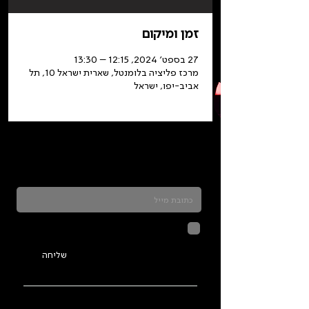
זמן ומיקום
27 בספט׳ 2024, 12:15 – 13:30
מרכז פליציה בלומנטל, שארית ישראל 10, תל
אביב-יפו, ישראל
כדאי להרשם לניוזלטר ולהתעדכן בכל מה שקורה
בתלמה
לחיצה על שליחה מאשרת שהמידע
שנמסר כאן יישמר וישמש אותנו
בהתאם ל
מדיניות הפרטיות
שליחה