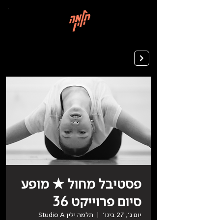
בְּאֲתָר
זֶה
מֻפְעֶלֶת
מַעֲרֶכֶת
רישום ללימודים
"המרכז
הישראלי
לְהַנְגָּשָׁת
אָתָרִים".
הַמְּסַיַּעַת
לִנְגִישׁוּת
הָאֲתָר.
לִפְתִיחַת
תַּפְרִיט
הֵנְּגִישׁוּת
לְחַץ
ALT+0
פסטיבל מחול ★ מופע
סיום פרוייקט 36
יום ג׳, 27 בינו׳
  |  
תלמה ילין Studio A