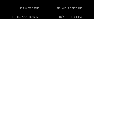
הפסטיבל השנתי
הסיפור שלנו
אירועים בתלמה
הרשמה ללימודים
לימודים עיוניים
הצהרת נגישות
הבוגרים והבוגרות
מפת האתר
שלנו
ארכיון תלמה ילין
מדינות פרטיות
צרו קשר
תלמה ילין, תיכון לאומנויות, בורוכוב 5א, גבעתיים
info@thelma-yellin.co.il
/
03-575-3777
/