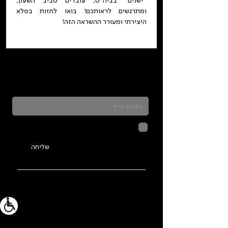
"ישנים" בביה"ס, עובדים סביב השעון, 
ומתרגשים לראותכם! בואו לחזות בפלא 
היצירתי ומעורר ההשראה הזה!
כדאי להרשם לניוזלטר ולהתעדכן בכל מה שקורה
בתלמה
לחיצה על שליחה מאשרת שהמידע
שנמסר כאן יישמר וישמש אותנו
בהתאם ל
מדיניות הפרטיות
שליחה
ראשי
מידע נוסף