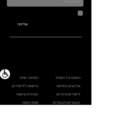
לחיצה על שליחה מאשרת שהמידע
שנמסר כאן יישמר וישמש אותנו
בהתאם ל
מדיניות הפרטיות
שליחה
ראשי
מידע נוסף
הפסטיבל השנתי
הסיפור שלנו
אירועים בתלמה
הרשמה ללימודים
לימודים עיוניים
הצהרת נגישות
הבוגרים והבוגרות
מפת האתר
שלנו
ארכיון תלמה ילין
מדינות פרטיות