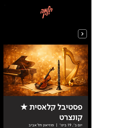
בְּאֲתָר
זֶה
מֻפְעֶלֶת
מַעֲרֶכֶת
רישום ללימודים
"המרכז
הישראלי
לְהַנְגָּשָׁת
אָתָרִים".
הַמְּסַיַּעַת
לִנְגִישׁוּת
הָאֲתָר.
לִפְתִיחַת
תַּפְרִיט
הֵנְּגִישׁוּת
לְחַץ
ALT+0
פסטיבל קלאסית ★
קונצרט
יום ב׳, 19 בינו׳
  |  
מוזיאון תל אביב