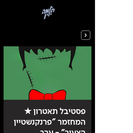
בְּאֲתָר
זֶה
מֻפְעֶלֶת
מַעֲרֶכֶת
רישום ללימודים
"המרכז
הישראלי
לְהַנְגָּשָׁת
אָתָרִים".
הַמְּסַיַּעַת
לִנְגִישׁוּת
הָאֲתָר.
לִפְתִיחַת
תַּפְרִיט
הֵנְּגִישׁוּת
לְחַץ
ALT+0
פסטיבל תאטרון ★
המחזמר "פרנקנשטיין
הצעיר" - ערב