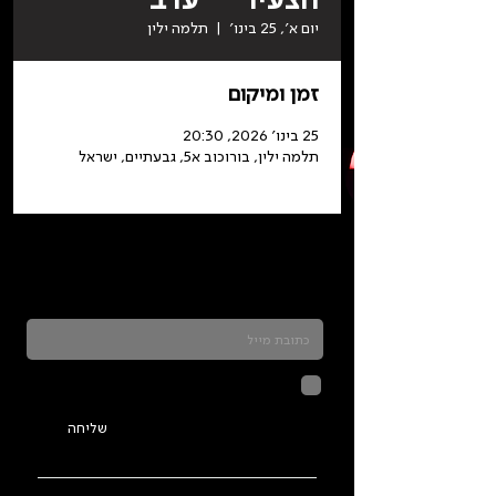
יום א׳, 25 בינו׳
  |  
תלמה ילין
זמן ומיקום
25 בינו׳ 2026, 20:30
תלמה ילין, בורוכוב א5, גבעתיים, ישראל
כדאי להרשם לניוזלטר ולהתעדכן בכל מה שקורה
בתלמה
לחיצה על שליחה מאשרת שהמידע
שנמסר כאן יישמר וישמש אותנו
בהתאם ל
מדיניות הפרטיות
שליחה