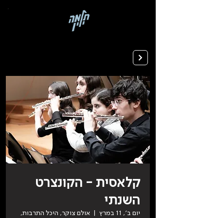
בְּאֲתָר
זֶה
מֻפְעֶלֶת
מַעֲרֶכֶת
רישום ללימודים
"המרכז
הישראלי
לְהַנְגָּשָׁת
אָתָרִים".
הַמְּסַיַּעַת
לִנְגִישׁוּת
הָאֲתָר.
לִפְתִיחַת
תַּפְרִיט
הֵנְּגִישׁוּת
לְחַץ
ALT+0
קלאסית - הקונצרט
השנתי
יום ב׳, 11 במרץ
  |  
אולם צוקר, היכל התרבות,