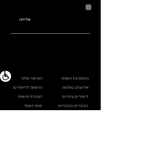
לחיצה על שליחה מאשרת שהמידע
שנמסר כאן יישמר וישמש אותנו
בהתאם ל
מדיניות הפרטיות
שליחה
ראשי
מידע נוסף
הפסטיבל השנתי
הסיפור שלנו
אירועים בתלמה
הרשמה ללימודים
לימודים עיוניים
הצהרת נגישות
הבוגרים והבוגרות
מפת האתר
שלנו
ארכיון תלמה ילין
מדינות פרטיות