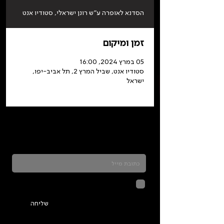
הסדנא לאופרה ע"ש רונן ישראלי, סטודיו אנט
זמן ומיקום
05 במרץ 2024, 16:00
סטודיו אנט, שביל המרץ 2, תל אביב-יפו,
ישראל
כדאי להרשם לניוזלטר ולהתעדכן בכל מה שקורה
בתלמה
לחיצה על שליחה מאשרת שהמידע
שנמסר כאן יישמר וישמש אותנו
בהתאם ל
מדיניות הפרטיות
שליחה