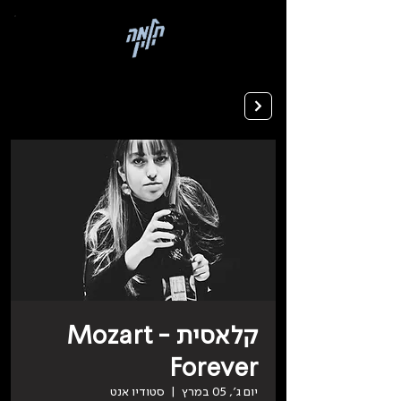
בְּאֲתָר
זֶה
מֻפְעֶלֶת
מַעֲרֶכֶת
רישום ללימודים
"המרכז
הישראלי
לְהַנְגָּשָׁת
אָתָרִים".
הַמְּסַיַּעַת
לִנְגִישׁוּת
הָאֲתָר.
לִפְתִיחַת
תַּפְרִיט
הֵנְּגִישׁוּת
לְחַץ
ALT+0
קלאסית - Mozart
Forever
יום ג׳, 05 במרץ
  |  
סטודיו אנט