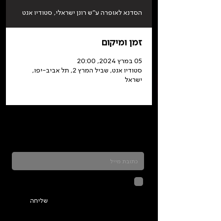
הסדנא לאופרה ע"ש רונן ישראלי, סטודיו אנט
זמן ומיקום
05 במרץ 2024, 20:00
סטודיו אנט, שביל המרץ 2, תל אביב-יפו,
ישראל
כדאי להרשם לניוזלטר ולהתעדכן בכל מה שקורה
בתלמה
לחיצה על שליחה מאשרת שהמידע
שנמסר כאן יישמר וישמש אותנו
בהתאם ל
מדיניות הפרטיות
שליחה