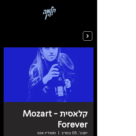
בְּאֲתָר
זֶה
מֻפְעֶלֶת
מַעֲרֶכֶת
רישום ללימודים
"המרכז
הישראלי
לְהַנְגָּשָׁת
אָתָרִים".
הַמְּסַיַּעַת
לִנְגִישׁוּת
הָאֲתָר.
לִפְתִיחַת
תַּפְרִיט
הֵנְּגִישׁוּת
לְחַץ
ALT+0
קלאסית - Mozart
Forever
יום ג׳, 05 במרץ
  |  
סטודיו אנט