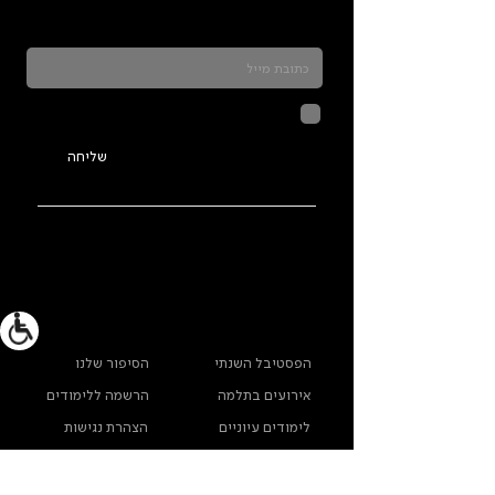
כדאי להרשם לניוזלטר ולהתעדכן בכל מה שקורה
בתלמה
לחיצה על שליחה מאשרת שהמידע
שנמסר כאן יישמר וישמש אותנו
בהתאם ל
מדיניות הפרטיות
שליחה
ראשי
מידע נוסף
הפסטיבל השנתי
הסיפור שלנו
אירועים בתלמה
הרשמה ללימודים
לימודים עיוניים
הצהרת נגישות
הבוגרים והבוגרות
מפת האתר
שלנו