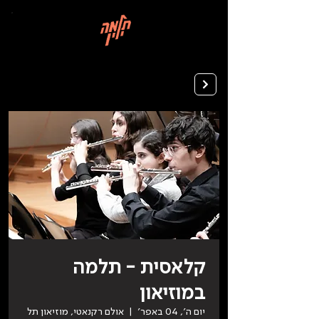
בְּאֲתָר
זֶה
מֻפְעֶלֶת
מַעֲרֶכֶת
רישום ללימודים
"המרכז
הישראלי
לְהַנְגָּשָׁת
אָתָרִים".
הַמְּסַיַּעַת
לִנְגִישׁוּת
הָאֲתָר.
לִפְתִיחַת
תַּפְרִיט
הֵנְּגִישׁוּת
לְחַץ
ALT+0
קלאסית - תלמה
במוזיאון
יום ה׳, 04 באפר׳
  |  
אולם רקנאטי, מוזיאון תל