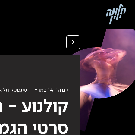
יום ה׳, 14 במרץ
  |  
סינמטק תל א
קולנוע - 
סרטי הגמ