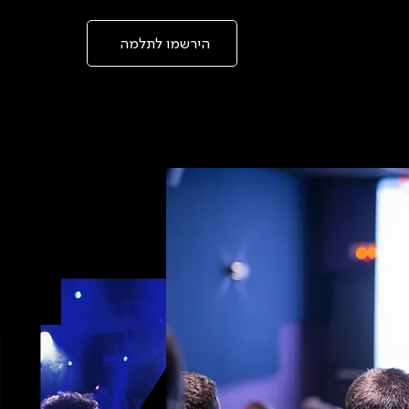
בְּאֲתָר
זֶה
מֻפְעֶלֶת
מַעֲרֶכֶת
הירשמו לתלמה
"המרכז
הישראלי
לְהַנְגָּשָׁת
אָתָרִים".
הַמְּסַיַּעַת
לִנְגִישׁוּת
הָאֲתָר.
לִפְתִיחַת
תַּפְרִיט
הֵנְּגִישׁוּת
לְחַץ
ALT+0