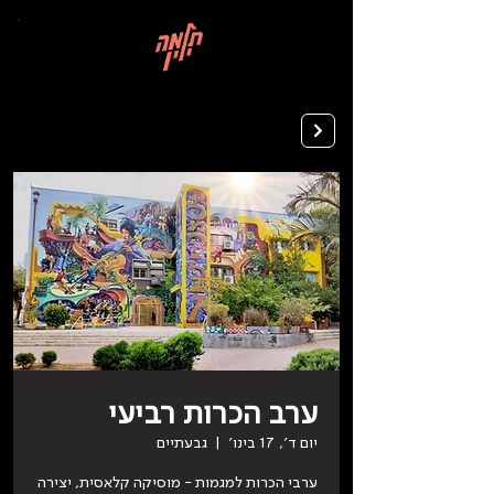
בְּאֲתָר
זֶה
מֻפְעֶלֶת
מַעֲרֶכֶת
רישום ללימודים
"המרכז
הישראלי
לְהַנְגָּשָׁת
אָתָרִים".
הַמְּסַיַּעַת
לִנְגִישׁוּת
הָאֲתָר.
לִפְתִיחַת
תַּפְרִיט
הֵנְּגִישׁוּת
לְחַץ
ALT+0
ערב הכרות רביעי
יום ד׳, 17 בינו׳
  |  
גבעתיים
ערבי הכרות למגמות - מוסיקה קלאסית, יצירה