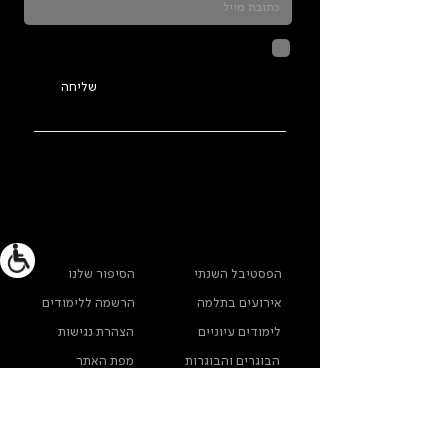
לחיצה על שליחה מאשרת שהמידע
שנמסר כאן יישמר וישמש אותנו
בהתאם ל
מדיניות הפרטיות
שליחה
ראשי
מידע נוסף
הפסטיבל השנתי
הסיפור שלנו
אירועים בתלמה
הרשמה ללימודים
לימודים עיוניים
הצהרת נגישות
הבוגרים והבוגרות
מפת האתר
שלנו
ארכיון תלמה ילין
מדינות פרטיות