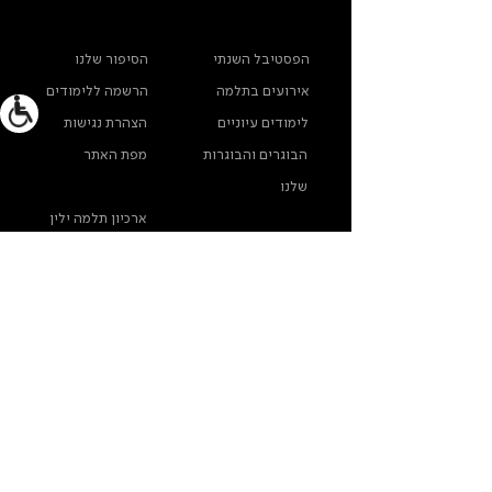
ראשי
מידע נוסף
הפסטיבל השנתי
הסיפור שלנו
אירועים בתלמה
הרשמה ללימודים
לימודים עיוניים
הצהרת נגישות
הבוגרים והבוגרות
מפת האתר
שלנו
ארכיון תלמה ילין
מדינות פרטיות
צרו קשר
תלמה ילין, תיכון לאומנויות, בורוכוב 5א, גבעתיים
info@thelma-yellin.co.il
/
03-575-3777
/