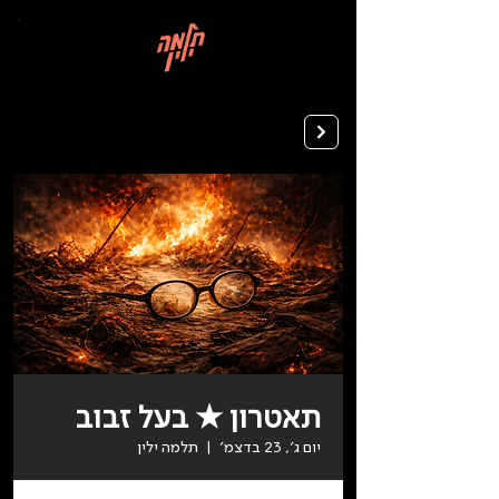
בְּאֲתָר
זֶה
מֻפְעֶלֶת
מַעֲרֶכֶת
רישום ללימודים
"המרכז
הישראלי
לְהַנְגָּשָׁת
אָתָרִים".
הַמְּסַיַּעַת
לִנְגִישׁוּת
הָאֲתָר.
לִפְתִיחַת
תַּפְרִיט
הֵנְּגִישׁוּת
לְחַץ
ALT+0
תאטרון ★ בעל זבוב
יום ג׳, 23 בדצמ׳
  |  
תלמה ילין