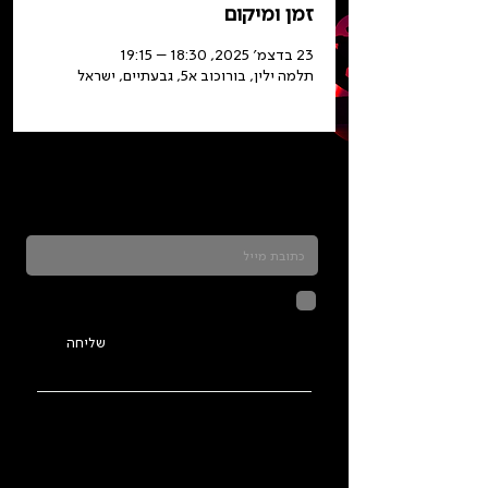
זמן ומיקום
23 בדצמ׳ 2025, 18:30 – 19:15
תלמה ילין, בורוכוב א5, גבעתיים, ישראל
כדאי להרשם לניוזלטר ולהתעדכן בכל מה שקורה
בתלמה
לחיצה על שליחה מאשרת שהמידע
שנמסר כאן יישמר וישמש אותנו
בהתאם ל
מדיניות הפרטיות
שליחה