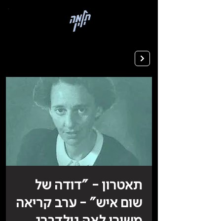
בְּאֲתָר
זֶה
מֻפְעֶלֶת
מַעֲרֶכֶת
רישום ללימודים
"המרכז
הישראלי
לְהַנְגָּשָׁת
אָתָרִים".
הַמְּסַיַּעַת
לִנְגִישׁוּת
הָאֲתָר.
לִפְתִיחַת
תַּפְרִיט
הֵנְּגִישׁוּת
לְחַץ
ALT+0
תאטרון - "דודה של
שום איש" - ערב קריאה
משירי לאה גולדברג