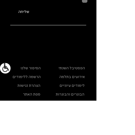
בהתאם ל
מדיניות הפרטיות
שליחה
ראשי
מידע נוסף
הפסטיבל השנתי
הסיפור שלנו
אירועים בתלמה
הרשמה ללימודים
לימודים עיוניים
הצהרת נגישות
הבוגרים והבוגרות
מפת האתר
שלנו
ארכיון תלמה ילין
מדינות פרטיות
צרו קשר