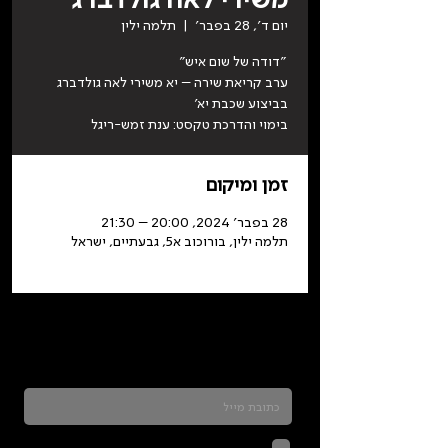
יום ד׳, 28 בפבר׳
  |  
תלמה ילין
בימוי והדרכת טקסט: ענת זמש-ריגל
זמן ומיקום
28 בפבר׳ 2024, 20:00 – 21:30
תלמה ילין, בורוכוב א5, גבעתיים, ישראל
כדאי להרשם לניוזלטר ולהתעדכן בכל מה שקורה
בתלמה
לחיצה על שליחה מאשרת שהמידע
שנמסר כאן יישמר וישמש אותנו