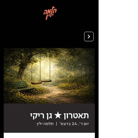
בְּאֲתָר
זֶה
מֻפְעֶלֶת
מַעֲרֶכֶת
רישום ללימודים
"המרכז
הישראלי
לְהַנְגָּשָׁת
אָתָרִים".
הַמְּסַיַּעַת
לִנְגִישׁוּת
הָאֲתָר.
לִפְתִיחַת
תַּפְרִיט
הֵנְּגִישׁוּת
לְחַץ
ALT+0
תאטרון ★ גן ריקי
יום ד׳, 24 בדצמ׳
  |  
תלמה ילין