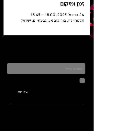
זמן ומיקום
24 בדצמ׳ 2025, 18:00 – 18:45
תלמה ילין, בורוכוב א5, גבעתיים, ישראל
כדאי להרשם לניוזלטר ולהתעדכן בכל מה שקורה
בתלמה
לחיצה על שליחה מאשרת שהמידע
שנמסר כאן יישמר וישמש אותנו
בהתאם ל
מדיניות הפרטיות
שליחה