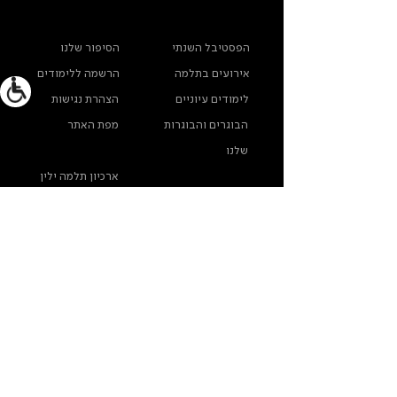
ראשי
מידע נוסף
הפסטיבל השנתי
הסיפור שלנו
אירועים בתלמה
הרשמה ללימודים
לימודים עיוניים
הצהרת נגישות
הבוגרים והבוגרות
מפת האתר
שלנו
ארכיון תלמה ילין
מדינות פרטיות
צרו קשר
תלמה ילין, תיכון לאומנויות, בורוכוב 5א, גבעתיים
info@thelma-yellin.co.il
/
03-575-3777
/