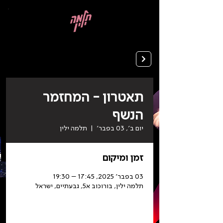
בְּאֲתָר
זֶה
מֻפְעֶלֶת
מַעֲרֶכֶת
רישום ללימודים
"המרכז
הישראלי
לְהַנְגָּשָׁת
אָתָרִים".
הַמְּסַיַּעַת
לִנְגִישׁוּת
הָאֲתָר.
לִפְתִיחַת
תַּפְרִיט
הֵנְּגִישׁוּת
לְחַץ
ALT+0
תאטרון - המחזמר
הנשף
יום ב׳, 03 בפבר׳
  |  
תלמה ילין
זמן ומיקום
03 בפבר׳ 2025, 17:45 – 19:30
תלמה ילין, בורוכוב א5, גבעתיים, ישראל