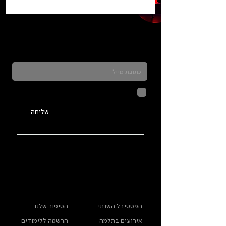
כדאי להרשם לניוזלטר ולהתעדכן בכל מה שקורה
בתלמה
לחיצה על שליחה מאשרת שהמידע
שנמסר כאן יישמר וישמש אותנו
בהתאם ל
מדיניות הפרטיות
שליחה
ראשי
מידע נוסף
הפסטיבל השנתי
הסיפור שלנו
אירועים בתלמה
הרשמה ללימודים