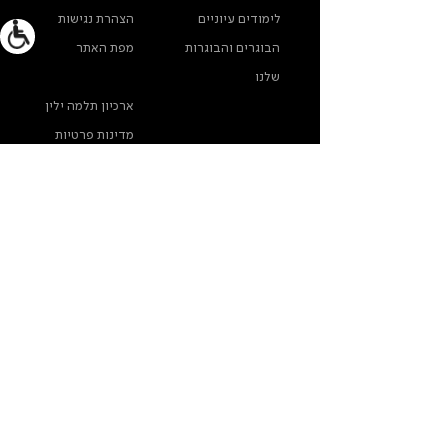
לימודים עיוניים
הצהרת נגישות
הבוגרים והבוגרות
מפת האתר
שלנו
ארכיון תלמה ילין
מדינות פרטיות
צרו קשר
תלמה ילין, תיכון לאומנויות, בורוכוב 5א, גבעתיים
info@thelma-yellin.co.il
/
03-575-3777
/
*בנוגע לזכויות יוצרים לתמונות - נא לפנות לבית-הספר