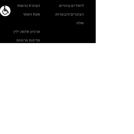
לימודים עיוניים
הצהרת נגישות
הבוגרים והבוגרות
מפת האתר
שלנו
ארכיון תלמה ילין
מדינות פרטיות
צרו קשר
תלמה ילין, תיכון לאומנויות, בורוכוב 5א, גבעתיים
info@thelma-yellin.co.il
/
03-575-3777
/
*בנוגע לזכויות יוצרים לתמונות - נא לפנות לבית-הספר