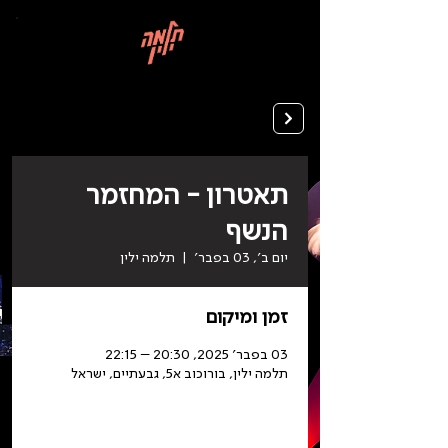
בְּאֲתָר
זֶה
מֻפְעֶלֶת
מַעֲרֶכֶת
רישום ללימודים
"המרכז
הישראלי
לְהַנְגָּשָׁת
אָתָרִים".
הַמְּסַיַּעַת
לִנְגִישׁוּת
הָאֲתָר.
לִפְתִיחַת
תַּפְרִיט
הֵנְּגִישׁוּת
לְחַץ
ALT+0
תאטרון - המחזמר
הנשף
יום ב׳, 03 בפבר׳
  |  
תלמה ילין
זמן ומיקום
03 בפבר׳ 2025, 20:30 – 22:15
תלמה ילין, בורוכוב א5, גבעתיים, ישראל