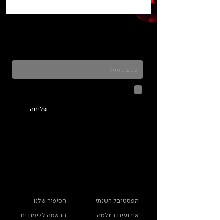
כדאי להרשם לניוזלטר ולהתעדכן בכל מה שקורה
בתלמה
לחיצה על שליחה מאשרת שהמידע
שנמסר כאן יישמר וישמש אותנו
בהתאם ל
מדיניות הפרטיות
שליחה
ראשי
מידע נוסף
הפסטיבל השנתי
הסיפור שלנו
אירועים בתלמה
הרשמה ללימודים